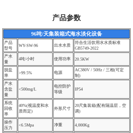
产品参数
96吨/天集装箱式海水淡化设备
产品
符合生活饮用水水质标准
出水水质
WY-SW-96
型号
GB5749-2022
产水
4吨/小时
使用功率
20.5KW
量
脱盐
AC380V / 50Hz / 三相(可定
电源
>99.5%
率
制)
产水
电控防护
含盐
<500mg/L
IP54
等级
量
系统
40%(视温度和水
20尺集装箱(配有隔温层，空
回收
外形尺寸
质而定)
调)
率
操作
净重
<6.5Mpa
4,000Kg
压力