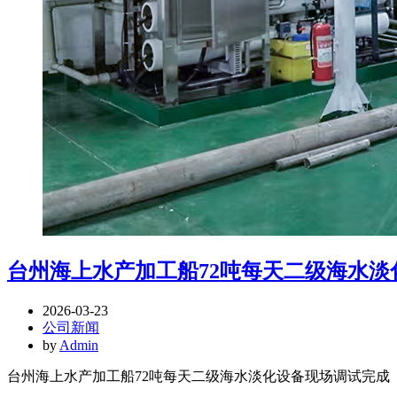
台州海上水产加工船72吨每天二级海水淡
2026-03-23
公司新闻
by
Admin
台州海上水产加工船72吨每天二级海水淡化设备现场调试完成