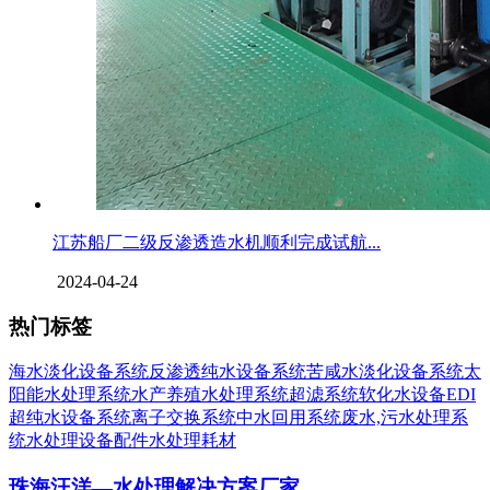
江苏船厂二级反渗透造水机顺利完成试航...
2024-04-24
热门标签
海水淡化设备系统
反渗透纯水设备系统
苦咸水淡化设备系统
太
阳能水处理系统
水产养殖水处理系统
超滤系统
软化水设备
EDI
超纯水设备系统
离子交换系统
中水回用系统
废水,污水处理系
统
水处理设备配件
水处理耗材
珠海汪洋—水处理解决方案厂家