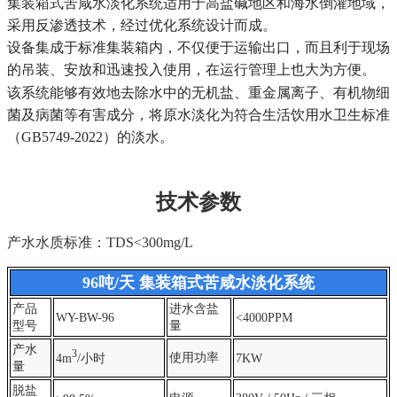
集装箱式苦咸水淡化系统适用于高盐碱地区和海水倒灌地域，
采用反渗透技术，经过优化系统设计而成。
设备集成于标准集装箱内，不仅便于运输出口，而且利于现场
的吊装、安放和迅速投入使用，在运行管理上也大为方便。
该系统能够有效地去除水中的无机盐、重金属离子、有机物细
菌及病菌等有害成分，将原水淡化为符合生活饮用水卫生标准
（GB5749-2022）的淡水。
技术参数
产水水质
标准：TDS<300mg/L
96吨/天 集装箱式苦咸水淡化系统
产品
进水含盐
WY-BW-96
<4000PPM
型号
量
产水
3
使用功率
4m
/小时
7KW
量
脱盐