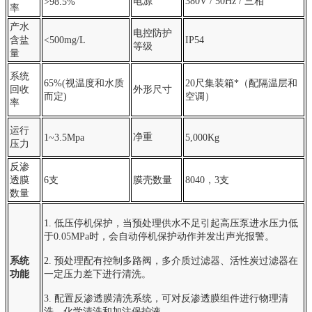
电源
380V / 50Hz / 三相
>98.5%
率
产水
电控防护
含盐
<500mg/L
IP54
等级
量
系统
65%
(视温度和水质
20尺集装
箱*
（配隔温层和
回收
外形尺寸
而定)
空调）
率
运行
净重
1~3.5Mpa
5,000Kg
压力
反渗
透膜
6支
膜壳数量
8040，3支
数量
1. 低压停机保护，当预处理供水不足引起高压泵进水压力低
于0.05MPa时，会自动停机保护动作并发出声光报警。
系统
2. 预处理配有控制多路阀，多介质过滤器、活性炭过滤器在
功能
一定压力差下进行清洗。
3. 配置反渗透膜清洗系统，可对反渗透膜组件进行物理清
洗、化学清洗和加注保护液。